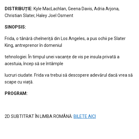
DISTRIBUȚIE
:
Kyle MacLachlan, Geena Davis, Adria Arjona,
Christian Slater, Haley Joel Osment
S
INOPSIS
:
Frida, o tânără chelneriță din Los Angeles, a pus ochii pe Slater
King, antreprenor în domeniul
tehnologiei. În timpul unei vacanțe de vis pe insula privată a
acestuia, încep să se întâmple
lucruri ciudate. Frida va trebui să descopere adevărul dacă vrea să
scape cu viață.
PROGRAM:
2D SUBTITRAT ÎN LIMBA ROMÂNĂ:
BILETE AICI