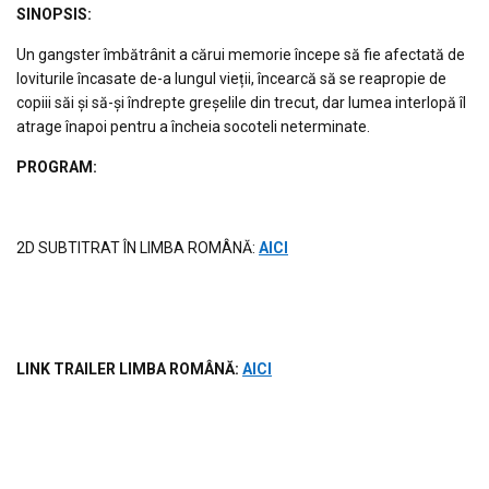
S
INOPSIS
:
Un gangster îmbătrânit a cărui memorie începe să fie afectată de
loviturile încasate de-a lungul vieții, încearcă să se reapropie de
copiii săi și să-și îndrepte greșelile din trecut, dar lumea interlopă îl
atrage înapoi pentru a încheia socoteli neterminate.
PROGRAM:
2D SUBTITRAT ÎN LIMBA ROMÂNĂ:
AICI
LINK TRAILER LIMBA ROM
ÂNĂ
:
AICI