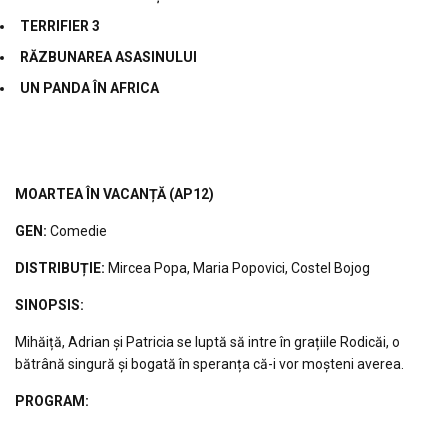
TERRIFIER 3
RĂZBUNAREA ASASINULUI
UN PANDA ÎN AFRICA
MOARTEA ÎN VACANȚĂ
(AP12)
GEN:
Comedie
DISTRIBUȚIE
:
Mircea Popa, Maria Popovici, Costel Bojog
S
INOPSIS
:
Mihăiță, Adrian și Patricia se luptă să intre în grațiile Rodicăi, o
bătrână singură și bogată în speranța că-i vor moșteni averea.
PROGRAM: