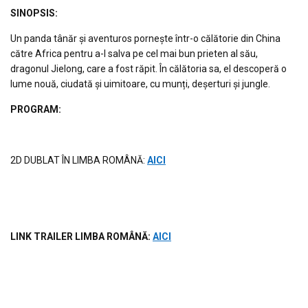
S
INOPSIS
:
Un panda tânăr și aventuros pornește într-o călătorie din China
către Africa pentru a-l salva pe cel mai bun prieten al său,
dragonul Jielong, care a fost răpit. În călătoria sa, el descoperă o
lume nouă, ciudată și uimitoare, cu munți, deșerturi și jungle.
PROGRAM:
2D DUBLAT ÎN LIMBA ROMÂNĂ:
AICI
LINK TRAILER LIMBA ROM
ÂNĂ
:
AICI