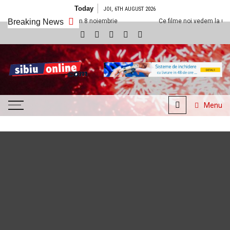
Skip to content
Today
JOI, 6TH AUGUST 2026
xx Sibiu din 8 noiembrie
Breaking News
Ce filme noi vedem la Cineplexx Sibiu din 1
SibiuOnline.com
… locatii si evenimente din
Sibiu!!!
Menu