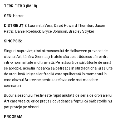
TERRIFIER 3
(IM18)
GEN:
Horror
DISTRIBUȚIE
: Lauren LaVera, David Howard Thornton, Jason
Patric, Daniel Roebuck, Bryce Johnson, Bradley Stryker
S
INOPSIS
:
Singurii supraviețuitori ai masacrului de Halloween provocat de
clovnul Art, tânăra Sienna și fratele său se străduiesc să reintre
într-o normalitate mult râvnită. Pe măsură ce sărbătorile de iarnă
se apropie, aceștia încearcă să petreacă în stil tradițional și să uite
de orori. Însă liniștea lor fragilă este spulberată în momentul în
care clovnul Art revine pentru a reînvia cele mai macabre
coșmaruri.
Bucuria sezonului festiv este rapid anulată de seria de orori ale lui
Art care vrea cu orice preț să dovedească faptul că sărbătorile nu
pot proteja pe nimeni.
PROGRAM: