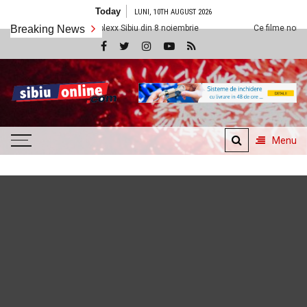
Skip
Today
LUNI, 10TH AUGUST 2026
to
edem la Cineplexx Sibiu din 8 noiembrie
Breaking News
Ce filme noi vedem la Cinepl
content
SibiuOnline.com
… locatii si evenimente din
Sibiu!!!
Menu