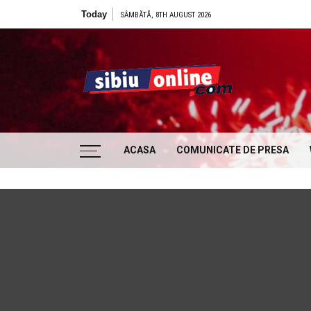
Skip to content
Today
SÂMBĂTĂ, 8TH AUGUST 2026
Sibiu
… locatii si evenimente din Sibiu!!!
ACASA
COMUNICATE DE PRESA