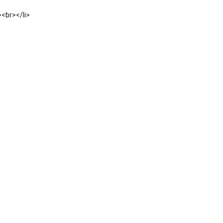
><br></li>