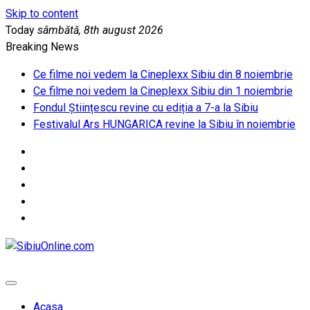
Skip to content
Today
sâmbătă, 8th august 2026
Breaking News
Ce filme noi vedem la Cineplexx Sibiu din 8 noiembrie
Ce filme noi vedem la Cineplexx Sibiu din 1 noiembrie
Fondul Științescu revine cu ediția a 7-a la Sibiu
Festivalul Ars HUNGARICA revine la Sibiu în noiembrie
SibiuOnline.com
… locatii si evenimente din Sibiu!!!
Acasa