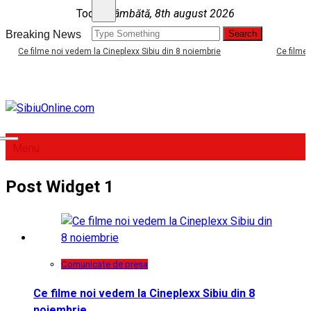
Skip
Today
sâmbătă, 8th august 2026
to
Search
Breaking News
content
for:
Ce filme noi vedem la Cineplexx Sibiu din 8 noiembrie
Ce filme noi v
SibiuOnline.com
… locatii si evenimente din Sibiu!!!
Menu
Post Widget 1
Comunicate de presa
Ce filme noi vedem la Cineplexx Sibiu din 8
noiembrie