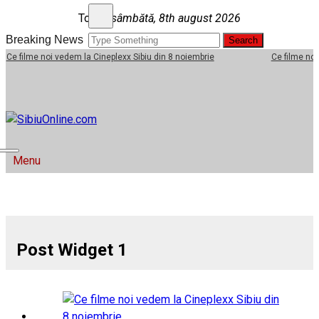
Skip to content
Today
sâmbătă, 8th august 2026
Search for:
Breaking News
vedem la Cineplexx Sibiu din 8 noiembrie
Ce filme noi vedem la Cinep
SibiuOnline.com
… locatii si evenimente din Sibiu!!!
Menu
Post Widget 1