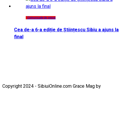
Comunicate de presa
Cea de-a 6-a ediție de Științescu Sibiu a ajuns la
final
Copyright 2024 - SibiuiOnline.com Grace Mag by
Everestthemes