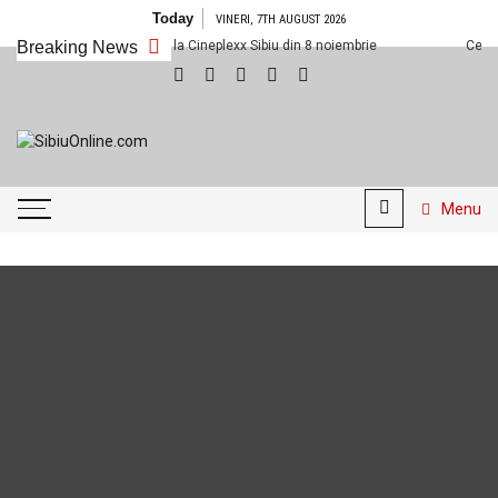
Skip
Today
VINERI, 7TH AUGUST 2026
to
Breaking News
Ce filme noi vedem la Cineplexx Sibiu din 8 noiembrie
Ce film
content
SibiuOnline.com
… locatii si evenimente din
Sibiu!!!
Menu