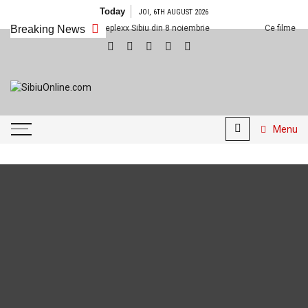
Skip
Today
JOI, 6TH AUGUST 2026
to
Ce filme noi vedem la Cineplexx Sibiu din 8 noiembrie
Breaking News
Ce filme noi v
content
SibiuOnline.com
… locatii si evenimente din
Sibiu!!!
Menu