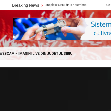
Ce filme noi vedem la Cineplexx Sibiu din 8 noiembrie
Breaking News
Ce filme noi v
Online.com
WEBCAM – IMAGINI LIVE DIN JUDETUL SIBIU