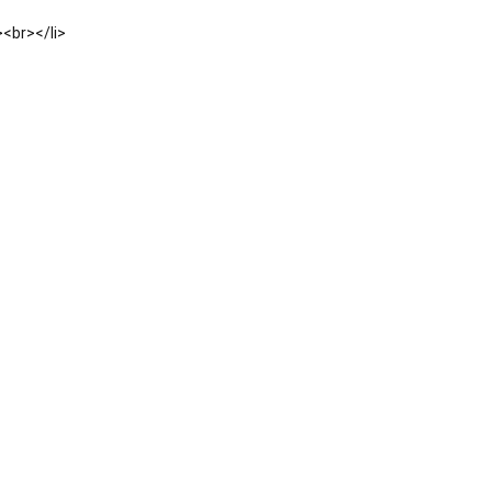
><br></li>