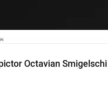
chi
 pictor Octavian Smigelschi