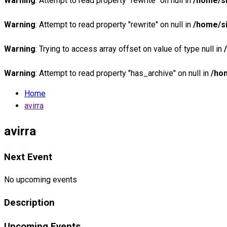
Warning
: Attempt to read property "rewrite" on null in
/home/si
Warning
: Attempt to read property "rewrite" on null in
/home/si
Warning
: Trying to access array offset on value of type null in
Warning
: Attempt to read property "has_archive" on null in
/ho
Home
avirra
avirra
Next Event
No upcoming events
Description
Upcoming Events