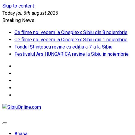
Skip to content
Today
joi, 6th august 2026
Breaking News
Ce filme noi vedem la Cineplexx Sibiu din 8 noiembrie
Ce filme noi vedem la Cineplexx Sibiu din 1 noiembrie
Fondul Științescu revine cu ediția a 7-a la Sibiu
Festivalul Ars HUNGARICA revine la Sibiu în noiembrie
SibiuOnline.com
… locatii si evenimente din Sibiu!!!
Acasa