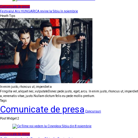
Comunicate de presa
Festivalul Ars HUNGARICA revine la Sibiu în noiembrie
Heath Tips
In enim justo, rhoncus ut, imperdiet a
Fringilla vel, aliquet nec, vulputateDonec pede justo, eget, arcu. In enim justo, rhoncus ut, imperdiet
a, venenatis vitae, justo.Nullam dictum felis eu pede mollis pretium.
Tags
Comunicate de presa
Concursuri
Post Widget 2
Comunicate de presa