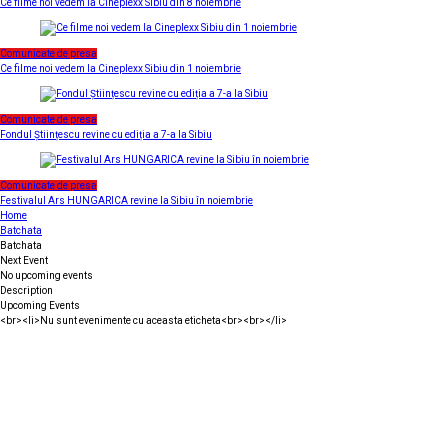
Ce filme noi vedem la Cineplexx Sibiu din 8 noiembrie
Comunicate de presa
Ce filme noi vedem la Cineplexx Sibiu din 1 noiembrie
Comunicate de presa
Fondul Științescu revine cu ediția a 7-a la Sibiu
Comunicate de presa
Festivalul Ars HUNGARICA revine la Sibiu în noiembrie
Home
Batchata
Batchata
Next Event
No upcoming events
Description
Upcoming Events
<br><li>Nu sunt evenimente cu aceasta eticheta<br><br></li>