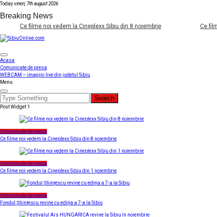
Skip
Today
vineri, 7th august 2026
to
Breaking News
content
Ce filme noi vedem la Cineplexx Sibiu din 8 noiembrie
Ce filme 
SibiuOnline.com
… locatii si evenimente din Sibiu!!!
Acasa
Comunicate de presa
WEBCAM – imagini live din judetul Sibiu
Menu
Search
for:
Post Widget 1
Comunicate de presa
Ce filme noi vedem la Cineplexx Sibiu din 8 noiembrie
Comunicate de presa
Ce filme noi vedem la Cineplexx Sibiu din 1 noiembrie
Comunicate de presa
Fondul Științescu revine cu ediția a 7-a la Sibiu