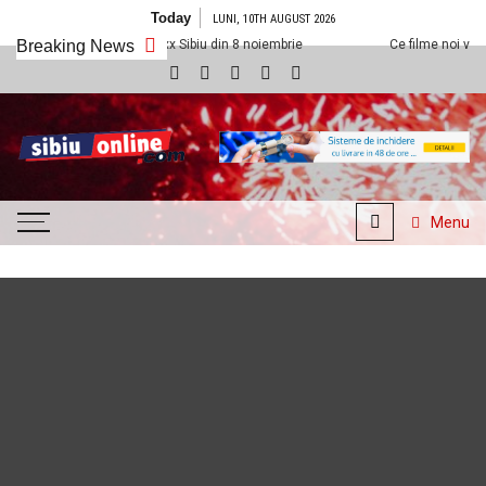
Skip to content
Today
LUNI, 10TH AUGUST 2026
em la Cineplexx Sibiu din 8 noiembrie
Breaking News
Ce filme noi vedem la Cineplex
SibiuOnline.com
… locatii si evenimente din
Sibiu!!!
Menu