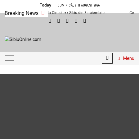
Skip
Today
DUMINICĂ, 9TH AUGUST 2026
to
Breaking News
Ce filme noi vedem la Cineplexx Sibiu din 8 noiembrie
Ce filme
content
SibiuOnline.com
… locatii si evenimente din
Sibiu!!!
Menu