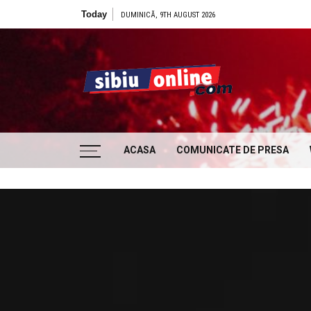
Skip to content
Today
DUMINICĂ, 9TH AUGUST 2026
Sibiu
… locatii si evenimente din Sibiu!!!
ACASA
COMUNICATE DE PRESA