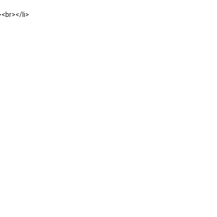
><br></li>