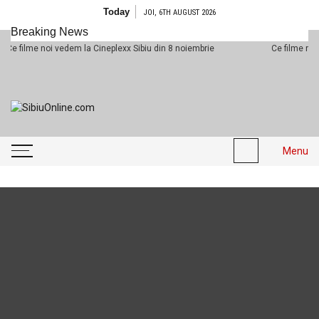
Skip to content
Today
JOI, 6TH AUGUST 2026
Breaking News
lme noi vedem la Cineplexx Sibiu din 8 noiembrie
Ce filme noi vedem 
SibiuOnline.com
… locatii si evenimente din
Sibiu!!!
Menu