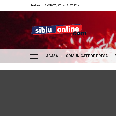
Skip to content
Today
SÂMBĂTĂ, 8TH AUGUST 2026
Sibiu
… locatii si evenimente din Sibiu!!!
ACASA
COMUNICATE DE PRESA