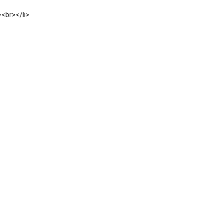
><br></li>