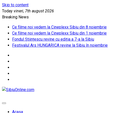
Skip to content
Today
vineri, 7th august 2026
Breaking News
Ce filme noi vedem la Cineplexx Sibiu din 8 noiembrie
Ce filme noi vedem la Cineplexx Sibiu din 1 noiembrie
Fondul Științescu revine cu ediția a 7-a la Sibiu
Festivalul Ars HUNGARICA revine la Sibiu în noiembrie
SibiuOnline.com
… locatii si evenimente din Sibiu!!!
Acasa