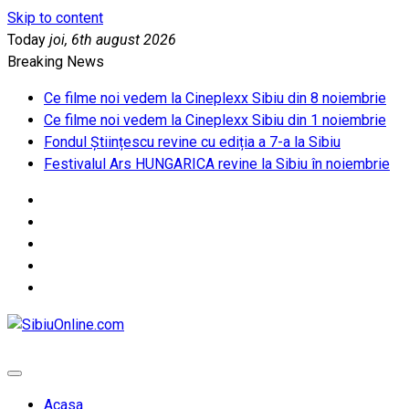
Skip to content
Today
joi, 6th august 2026
Breaking News
Ce filme noi vedem la Cineplexx Sibiu din 8 noiembrie
Ce filme noi vedem la Cineplexx Sibiu din 1 noiembrie
Fondul Științescu revine cu ediția a 7-a la Sibiu
Festivalul Ars HUNGARICA revine la Sibiu în noiembrie
SibiuOnline.com
… locatii si evenimente din Sibiu!!!
Acasa