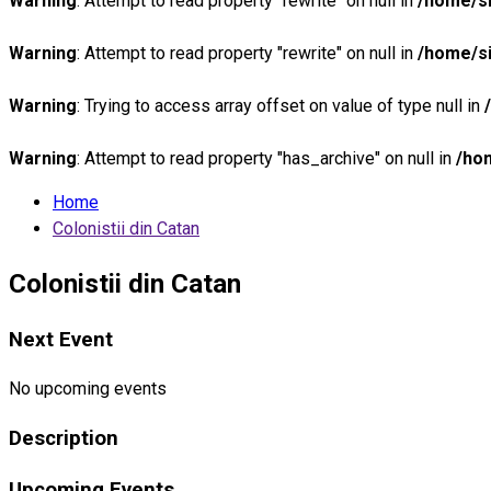
Warning
: Attempt to read property "rewrite" on null in
/home/si
Warning
: Attempt to read property "rewrite" on null in
/home/si
Warning
: Trying to access array offset on value of type null in
Warning
: Attempt to read property "has_archive" on null in
/ho
Home
Colonistii din Catan
Colonistii din Catan
Next Event
No upcoming events
Description
Upcoming Events