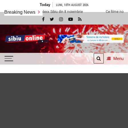
Skip
Today
LUNI, 10TH AUGUST 2026
to
em la Cineplexx Sibiu din 8 noiembrie
Breaking News
Ce filme noi vedem la Cineplex
content
SibiuOnline.com
… locatii si evenimente din
Sibiu!!!
Menu