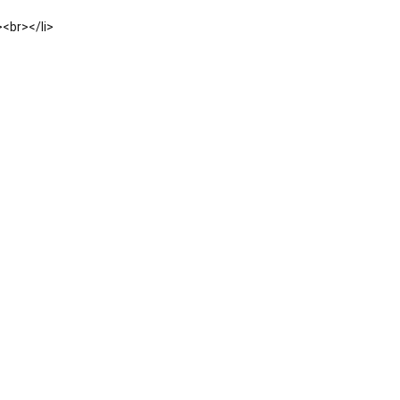
><br></li>