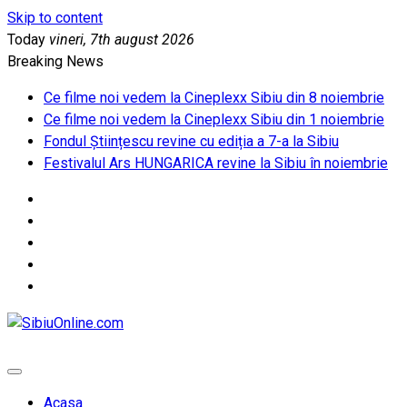
Skip to content
Today
vineri, 7th august 2026
Breaking News
Ce filme noi vedem la Cineplexx Sibiu din 8 noiembrie
Ce filme noi vedem la Cineplexx Sibiu din 1 noiembrie
Fondul Științescu revine cu ediția a 7-a la Sibiu
Festivalul Ars HUNGARICA revine la Sibiu în noiembrie
SibiuOnline.com
… locatii si evenimente din Sibiu!!!
Acasa