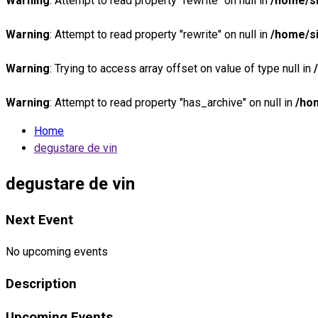
Warning
: Attempt to read property "rewrite" on null in
/home/si
Warning
: Attempt to read property "rewrite" on null in
/home/si
Warning
: Trying to access array offset on value of type null in
Warning
: Attempt to read property "has_archive" on null in
/ho
Home
degustare de vin
degustare de vin
Next Event
No upcoming events
Description
Upcoming Events