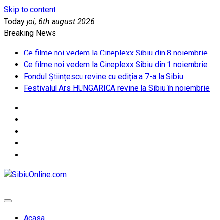
Skip to content
Today
joi, 6th august 2026
Breaking News
Ce filme noi vedem la Cineplexx Sibiu din 8 noiembrie
Ce filme noi vedem la Cineplexx Sibiu din 1 noiembrie
Fondul Științescu revine cu ediția a 7-a la Sibiu
Festivalul Ars HUNGARICA revine la Sibiu în noiembrie
SibiuOnline.com
… locatii si evenimente din Sibiu!!!
Acasa