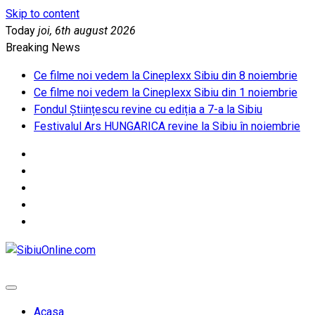
Skip to content
Today
joi, 6th august 2026
Breaking News
Ce filme noi vedem la Cineplexx Sibiu din 8 noiembrie
Ce filme noi vedem la Cineplexx Sibiu din 1 noiembrie
Fondul Științescu revine cu ediția a 7-a la Sibiu
Festivalul Ars HUNGARICA revine la Sibiu în noiembrie
SibiuOnline.com
… locatii si evenimente din Sibiu!!!
Acasa