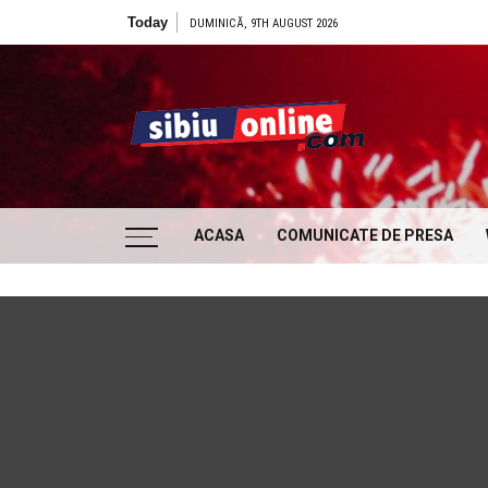
Skip to content
Today
DUMINICĂ, 9TH AUGUST 2026
Sibiu
… locatii si evenimente din Sibiu!!!
ACASA
COMUNICATE DE PRESA