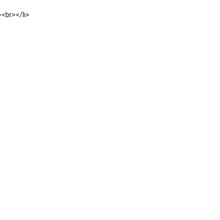
><br></li>