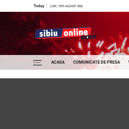
Skip to content
Today
LUNI, 10TH AUGUST 2026
Sibiu
… locatii si evenimente din Sibiu!!!
ACASA
COMUNICATE DE PRESA