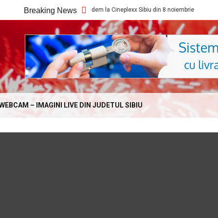
Ce filme noi vedem la Cineplexx Sibiu din 8 noiembrie
Breaking News
Ce f
Online.com
WEBCAM – IMAGINI LIVE DIN JUDETUL SIBIU