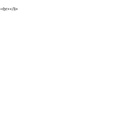
><br></li>