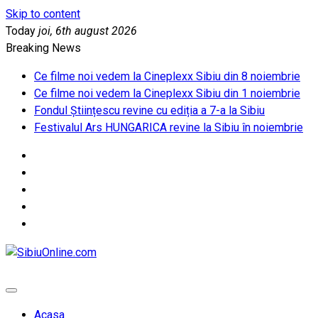
Skip to content
Today
joi, 6th august 2026
Breaking News
Ce filme noi vedem la Cineplexx Sibiu din 8 noiembrie
Ce filme noi vedem la Cineplexx Sibiu din 1 noiembrie
Fondul Științescu revine cu ediția a 7-a la Sibiu
Festivalul Ars HUNGARICA revine la Sibiu în noiembrie
SibiuOnline.com
… locatii si evenimente din Sibiu!!!
Acasa