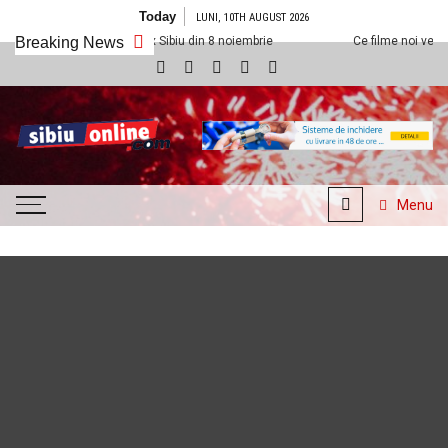
Skip to content
Today
LUNI, 10TH AUGUST 2026
m la Cineplexx Sibiu din 8 noiembrie
Breaking News
Ce filme noi vedem la Cineplexx
SibiuOnline.com
… locatii si evenimente din
Sibiu!!!
Menu