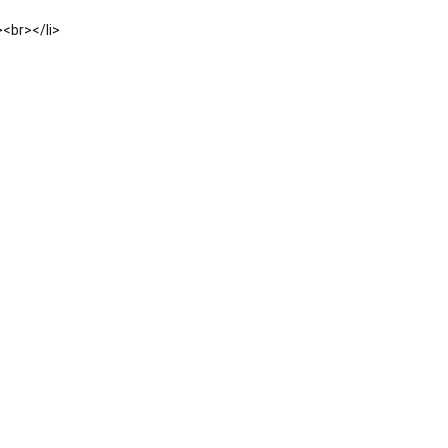
><br></li>