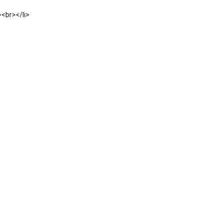
><br></li>