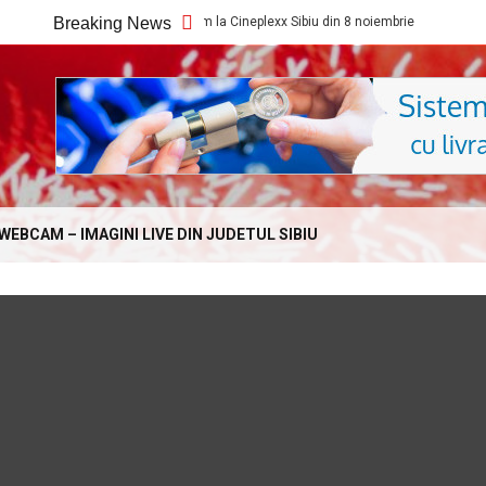
Ce filme noi vedem la Cineplexx Sibiu din 8 noiembrie
Breaking News
Ce film
Online.com
WEBCAM – IMAGINI LIVE DIN JUDETUL SIBIU