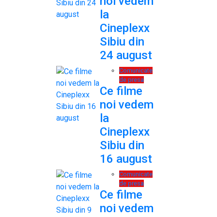
noi vedem
la
Cineplexx
Sibiu din
24 august
Comunicate
de presa
Ce filme
noi vedem
la
Cineplexx
Sibiu din
16 august
Comunicate
de presa
Ce filme
noi vedem