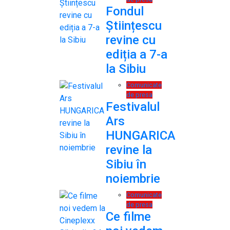
Fondul
Științescu
revine cu
ediția a 7-a
la Sibiu
Comunicate
de presa
Festivalul
Ars
HUNGARICA
revine la
Sibiu în
noiembrie
Comunicate
de presa
Ce filme