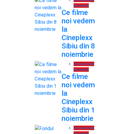
de presa
Ce filme
noi vedem
la
Cineplexx
Sibiu din 8
noiembrie
Comunicate
de presa
Ce filme
noi vedem
la
Cineplexx
Sibiu din 1
noiembrie
Comunicate
de presa