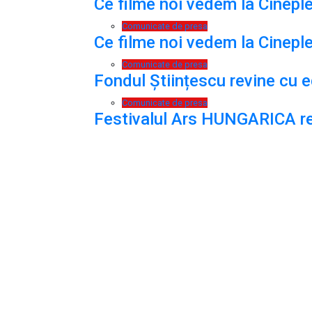
Ce filme noi vedem la Cineple
Comunicate de presa
Ce filme noi vedem la Cineple
Comunicate de presa
Fondul Științescu revine cu ed
Comunicate de presa
Festivalul Ars HUNGARICA rev