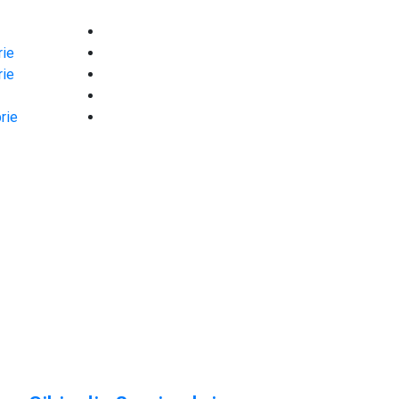
rie
rie
rie