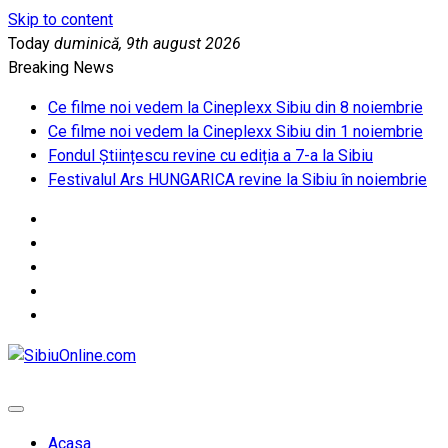
Skip to content
Today
duminică, 9th august 2026
Breaking News
Ce filme noi vedem la Cineplexx Sibiu din 8 noiembrie
Ce filme noi vedem la Cineplexx Sibiu din 1 noiembrie
Fondul Științescu revine cu ediția a 7-a la Sibiu
Festivalul Ars HUNGARICA revine la Sibiu în noiembrie
SibiuOnline.com
… locatii si evenimente din Sibiu!!!
Acasa