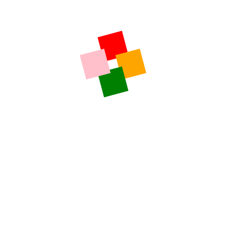
RECENTE
COMUNICATE DE PRESA
Ce filme noi vedem la Cineplexx Sibiu din 8 noiembrie
COMUNICATE DE PRESA
Ce filme noi vedem la Cineplexx Sibiu din 1 noiembrie