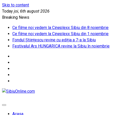
Skip to content
Today
joi, 6th august 2026
Breaking News
Ce filme noi vedem la Cineplexx Sibiu din 8 noiembrie
Ce filme noi vedem la Cineplexx Sibiu din 1 noiembrie
Fondul Științescu revine cu ediția a 7-a la Sibiu
Festivalul Ars HUNGARICA revine la Sibiu în noiembrie
SibiuOnline.com
… locatii si evenimente din Sibiu!!!
Acasa