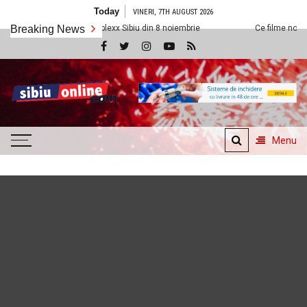
Skip
Today
VINERI, 7TH AUGUST 2026
to
vedem la Cineplexx Sibiu din 8 noiembrie
Breaking News
Ce filme noi vedem la Cinep
content
SibiuOnline.com
… locatii si evenimente din
Sibiu!!!
Menu