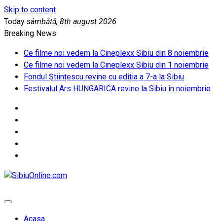
Skip to content
Today
sâmbătă, 8th august 2026
Breaking News
Ce filme noi vedem la Cineplexx Sibiu din 8 noiembrie
Ce filme noi vedem la Cineplexx Sibiu din 1 noiembrie
Fondul Științescu revine cu ediția a 7-a la Sibiu
Festivalul Ars HUNGARICA revine la Sibiu în noiembrie
SibiuOnline.com
… locatii si evenimente din Sibiu!!!
Acasa