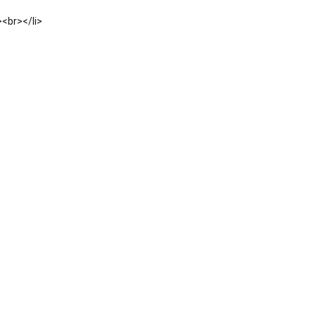
><br></li>