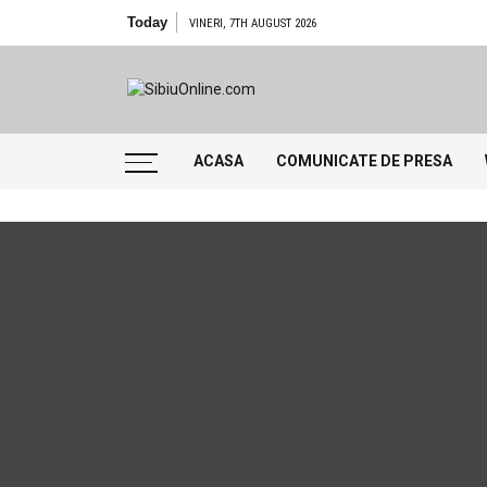
Skip to content
Today
Ce filme noi vedem la Cineple
VINERI, 7TH AUGUST 2026
SibiuOnline
… locatii si evenimente din Sibiu!!!
ACASA
COMUNICATE DE PRESA