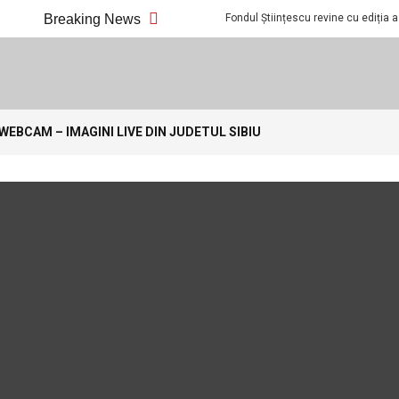
xx Sibiu din 1 noiembrie
Breaking News
Fondul Științescu revine cu ediția a 7-a la Si
.com
WEBCAM – IMAGINI LIVE DIN JUDETUL SIBIU