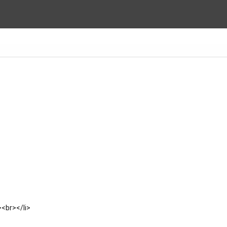
><br></li>