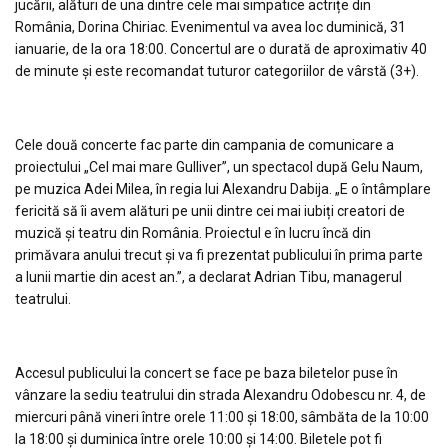
jucării, alături de una dintre cele mai simpatice actrițe din
România, Dorina Chiriac. Evenimentul va avea loc duminică, 31
ianuarie, de la ora 18:00. Concertul are o durată de aproximativ 40
de minute și este recomandat tuturor categoriilor de vârstă (3+).
Cele două concerte fac parte din campania de comunicare a
proiectului „Cel mai mare Gulliver”, un spectacol după Gelu Naum,
pe muzica Adei Milea, în regia lui Alexandru Dabija. „E o întâmplare
fericită să îi avem alături pe unii dintre cei mai iubiți creatori de
muzică și teatru din România. Proiectul e în lucru încă din
primăvara anului trecut și va fi prezentat publicului în prima parte
a lunii martie din acest an.”, a declarat Adrian Tibu, managerul
teatrului.
Accesul publicului la concert se face pe baza biletelor puse în
vânzare la sediu teatrului din strada Alexandru Odobescu nr. 4, de
miercuri până vineri între orele 11:00 și 18:00, sâmbăta de la 10:00
la 18:00 și duminica între orele 10:00 și 14:00. Biletele pot fi