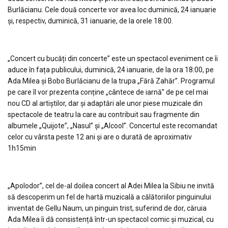
Burlăcianu. Cele două concerte vor avea loc duminică, 24 ianuarie
și, respectiv, duminică, 31 ianuarie, de la orele 18:00.
„Concert cu bucăți din concerte” este un spectacol eveniment ce îi
aduce în fața publicului, duminică, 24 ianuarie, de la ora 18:00, pe
Ada Milea și Bobo Burlăcianu de la trupa „Fără Zahăr”. Programul
pe care îl vor prezenta conține „cântece de iarnă” de pe cel mai
nou CD al artiștilor, dar și adaptări ale unor piese muzicale din
spectacole de teatru la care au contribuit sau fragmente din
albumele „Quijote”, „Nasul” și „Alcool”. Concertul este recomandat
celor cu vârsta peste 12 ani și are o durată de aproximativ
1h15min
„Apolodor”, cel de-al doilea concert al Adei Milea la Sibiu ne invită
să descoperim un fel de hartă muzicală a călătoriilor pinguinului
inventat de Gellu Naum, un pinguin trist, suferind de dor, căruia
Ada Milea îi dă consistență într-un spectacol comic și muzical, cu