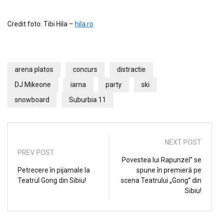
Credit foto: Tibi Hila –
hila.ro
arena platos
concurs
distractie
DJ Mikeone
iarna
party
ski
snowboard
Suburbia 11
NEXT POST
PREV POST
Povestea lui Rapunzel” se
Petrecere în pijamale la
spune în premieră pe
Teatrul Gong din Sibiu!
scena Teatrului „Gong” din
Sibiu!