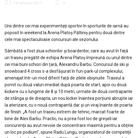
18 ianuarie 2017
0
Unii dintre cei mai experimentați sportivi în sporturile de iarnă au
poposit în weekend la Arena Platoș Păltiniș pentru două dintre
cele mai spectaculoase concursuri ale sezonului.
Sâmbătă a fost ziua schiorilor și boarderilor, care au avut în față
un traseu pregătit de echipa Arena Platoș împreună cu unul dintre
cei mai buni schiori din țară, Alexandru Barbu. Concursul de ski și
snowboard 4 cross s-a desfășurat în fun-park-ul complexului,
amenajat într-un mod diferit față de zilele obișnuite. Traseul a
pornit cu două valuri imediat după poarta de start, apoi cu două
kickere cu o lungime de 8 și 10 metri, urmate de două contrapante
de stânga și de dreapta, un nou kicker înaintea porțiunii abrupte iar
la aterizare, cu o nouă contrapantă dar și un viraj înainte de poarta
de finish. „A fost un traseu extrem de tehnic, marcat foarte de
bine de Alex Barbu. Practic, nu a prea fost loc de greșeli iar
concurenții au avut nevoie de concentrare maximă pentru a obține
un loc pe podium”, spune Radu Lungu, organizatorul de competiții