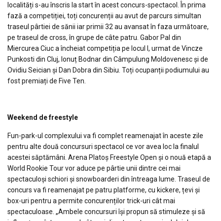
localități s-au înscris la start în acest concurs-spectacol. În prima
fază a competiției, toți concurenții au avut de parcurs simultan
traseul pârtiei de sănii iar primii 32 au avansat în faza următoare,
pe traseul de cross, în grupe de câte patru. Gabor Pal din
Miercurea Ciuc a încheiat competiția pe locul I, urmat de Vincze
Punkosti din Cluj, Ionuț Bodnar din Câmpulung Moldovenesc și de
Ovidiu Seician și Dan Dobra din Sibiu. Toți ocupanții podiumului au
fost premiați de Five Ten.
Weekend de freestyle
Fun-park-ul complexului va fi complet reamenajat în aceste zile
pentru alte două concursuri spectacol ce vor avea loc la finalul
acestei săptămâni. Arena Platoș Freestyle Open și o nouă etapă a
World Rookie Tour vor aduce pe pârtie unii dintre cei mai
spectaculoși schiori și snowboarderi din întreaga lume. Traseul de
concurs va fi reamenajat pe patru platforme, cu kickere, țevi și
box-uri pentru a permite concurenților trick-uri cât mai
spectaculoase. „Ambele concursuri își propun să stimuleze și să