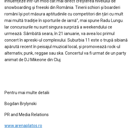
influențeze într-un mod cât mai direct creșterea nivelului de
snowboarding și freeski din România. Tinerii schiori și boarderi
români își pot măsura aptitudinile cu competitori din țări cu mult
mai multă tradiție în sporturile de iarnă”, mai spune Radu Lungu.
Iar concursurile nu sunt singura surpriză a weekendului ce
urmează. Sâmbătă seara, în 21 ianuarie, va avea loc primul
concert în apreski-ul complexului. Suburbia 11 este o trupă sibiană
apărută recent în peisajul muzical local, și promovează rock-ul
alternativ, punk, reggae sau ska. Concertul va fi urmat de un party
animat de DJ Mikeone din Cluj.
Pentru mai multe detalii
Bogdan Brylynski
PR and Media Relations
www.arenaplatos.ro