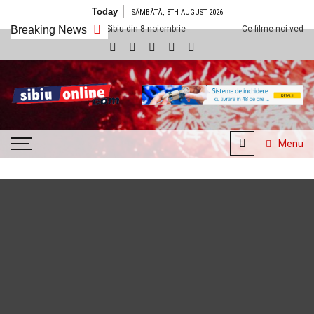
Skip to content
Today
SÂMBĂTĂ, 8TH AUGUST 2026
Cineplexx Sibiu din 8 noiembrie
Breaking News
Ce filme noi vedem la Cineplexx Sibi
SibiuOnline.com
… locatii si evenimente din
Sibiu!!!
Menu