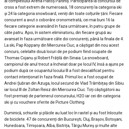
al complexului Arena Platoș Păltiniș. Participarea la concursul de
cross a fost extrem de numeroasă, 18 concurenți la categoria ski
și 24 la categoria snowboard, veniți din toate colțurile țării. Fiecare
concurent a avut o coborâre cronometrată, cei mai buni 16 la
fiecare categorie avansând în faza următoare, în patru grupe de
câte patru. Apoi, în sistem eliminatoriu, din fiecare grupă au
avansat în faza următoare câte doi concurenți, până la finala de 4.
La ski, Pap Koppany din Miercurea Ciuc, a câștigat din nou acest
concurs, celelalte două locuri de pe podium fiind ocupate de
Thomas Cojanu și Robert Frățilă din Sinaia. La snowboard,
campionul de anul trecut a încheiat doar pe locul IV, însă a ajuns pe
podium după ce ocupantul locului III a fost descalificat pentru
contact intenționat în faza finală. Primul loc a fost ocupat de
Andrei Șubran din Azuga, locul secund de Vlad Trâmbițaș din Sibiu
iar locul III de Zoltan Reisz din Miercurea Ciuc. Toți câștigătorii au
fost premiați de partenerul concursului, H2O iar cei din categoria
ski și cu vouchere oferite de Picture Clothing.
Duminică, schiurile și plăcile au luat loc în rastel și au fost înlocuite
de biciclete. 47 de concurenți din București, Cluj, Brașov, Botoșani,
Hunedoara, Timișoara, Alba, Bistrița, Târgu Mureș și multe alte