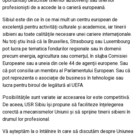
oportunităţi deschise tinerilor absolvenţi sau tinerilor
profesionişti de a accede la o carieră europeană.
Sibiul este din ce în ce mai mult un centru european de
excelenţă pentru activităţi culturale şi academice, iar tinerii
sibieni au toate calităţile necesare unei cariere internaţionale.
Nu toţi ştiu însă că la Bruxelles, Strasbourg sau Luxembourg
pot lucra pe tematica fondurilor regionale sau în domenii
precum energia, agricultura sau comerţul, în slujba Comisiei
Europeane sau a uneia din cele 44 de agenţii europene. Sau
că pot consilia un membru al Parlamentului European. Sau că
pot reprezenta o asociaţie de business în tehnologie sau
lucra pentru biroul de legătură al UEFA.
Posibilităţile sunt variate iar accesarea lor este competitivă.
De aceea, USR Sibiu îşi propune să faciliteze înţelegerea
corectă a mecanismelor Uniunii şi să sprijine tinerii sibieni în
drumul lor profesional.
Vă aşteptăm la o întâlnire în care să discutăm despre Uniunea