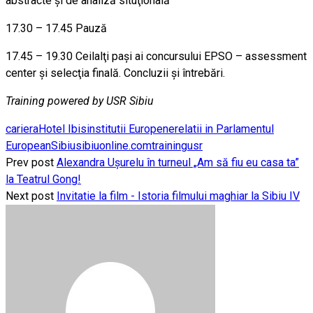
abstracte şi de analiză situţională
17.30 – 17.45 Pauză
17.45 – 19.30 Ceilalţi paşi ai concursului EPSO – assessment
center şi selecţia finală. Concluzii şi întrebări.
Training powered by USR Sibiu
cariera
Hotel Ibis
institutii Europene
relatii in Parlamentul
European
Sibiu
sibiuonline.com
training
usr
Prev post
Alexandra Ușurelu în turneul „Am să fiu eu casa ta”
la Teatrul Gong!
Next post
Invitatie la film - Istoria filmului maghiar la Sibiu IV