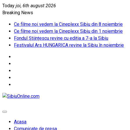
Skip
Today
joi, 6th august 2026
to
Breaking News
content
Ce filme noi vedem la Cineplexx Sibiu din 8 noiembrie
Ce filme noi vedem la Cineplexx Sibiu din 1 noiembrie
Fondul Științescu revine cu ediția a 7-a la Sibiu
Festivalul Ars HUNGARICA revine la Sibiu în noiembrie
SibiuOnline.com
… locatii si evenimente din Sibiu!!!
Acasa
Comunicate de presa