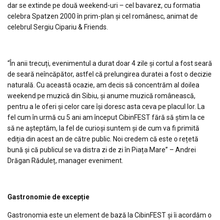
dar se extinde pe două weekend-uri – cel bavarez, cu formatia
celebra Spatzen 2000 în prim-plan și cel românesc, animat de
celebrul Sergiu Cipariu & Friends.
“În anii trecuți, evenimentul a durat doar 4 zile și cortul a fost seară
de seară neîncăpător, astfel că prelungirea duratei a fost o decizie
naturală. Cu această ocazie, am decis să concentrăm al doilea
weekend pe muzică din Sibiu, și anume muzică românească,
pentru a le oferi și celor care își doresc asta ceva pe placul lor. La
fel cum în urmă cu 5 ani am început CibinFEST fără să știm la ce
să ne așteptăm, la fel de curioși suntem și de cum va fi primită
ediția din acest an de către public. Noi credem că este o rețetă
bună și că publicul se va distra zi de zi în Piața Mare” – Andrei
Drăgan Răduleț, manager eveniment.
Gastronomie de excepție
Gastronomia este un element de bază la CibinFEST și îi acordăm o