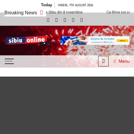
Skip to content
Today
VINERI, 7TH AUGUST 2026
la Cineplexx Sibiu din 8 noiembrie
Breaking News
Ce filme noi vedem la Cineplexx S
SibiuOnline.com
… locatii si evenimente din
Sibiu!!!
Menu