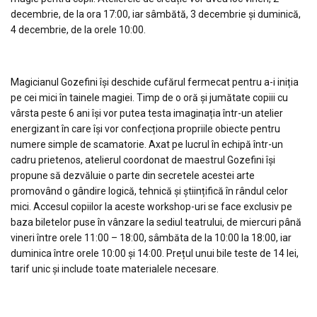
decembrie, de la ora 17:00, iar sâmbătă, 3 decembrie și duminică,
4 decembrie, de la orele 10:00.
Magicianul Gozefini își deschide cufărul fermecat pentru a-i iniția
pe cei mici în tainele magiei. Timp de o oră și jumătate copiii cu
vârsta peste 6 ani își vor putea testa imaginația într-un atelier
energizant în care își vor confecționa propriile obiecte pentru
numere simple de scamatorie. Axat pe lucrul în echipă într-un
cadru prietenos, atelierul coordonat de maestrul Gozefini își
propune să dezvăluie o parte din secretele acestei arte
promovând o gândire logică, tehnică și științifică în rândul celor
mici. Accesul copiilor la aceste workshop-uri se face exclusiv pe
baza biletelor puse în vânzare la sediul teatrului, de miercuri până
vineri între orele 11:00 – 18:00, sâmbăta de la 10:00 la 18:00, iar
duminica între orele 10:00 și 14:00. Prețul unui bile teste de 14 lei,
tarif unic și include toate materialele necesare.