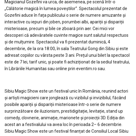
Magicianul Gozefini va urca, de asemenea, pe scenă într-o
„Călătorie magică în lumea poveștilor”. Spectacolul prezentat de
Gozefini aduce în fața publicului o serie de numere amuzante și
interactive cu iepuri din joben, porumbei albi, apariții și dispariții
misterioase, precum și bile ce zboară prin aer. Cei mici vor
descoperi că adevăratele cuvinte magice sunt salutul respectuos
și de mulțumire. Spectacolul va fi prezentat duminică, 4
decembrie, de la ora 18:00, în sala Teatrului Gong din Sibiu și este
adresat copiilor cu vârsta peste 3 ani. Prețul unui bilet la spectacol
este de 7 lei, tarif unic, și poate fi achiziționat de la sediul teatrului,
în Librăriile Humanitas sau online prin eventim.ro sau.
Sibiu Magic Show este un festival unic în România, reunind actori
și artiști magicieni care jonglează cu vizibilul și invizibilul, făcând
posibile apariții și dispariții misterioase într-o serie de numere
surprinzătoare de iluzionism, prestidigitație, levitație, stand up
comedy, clovnerie, animație, marionete și proiecții 3D. Ediția din
acest an a festivalului va avea loc în perioada 2– 6 decembrie.
Sibiu Magic Show este un festival finanțat de Consiliul Local Sibiu