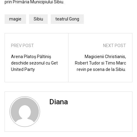
prin Primăria Municipiului Sibiu.
magie
Sibiu
teatrul Gong
PREV POST
NEXT POST
Arena Platoș Păltiniș
Magicienii Christianis,
deschide sezonul cu Get
Robert Tudor si Timo Marc
United Party
revin pe scena de la Sibiu.
Diana