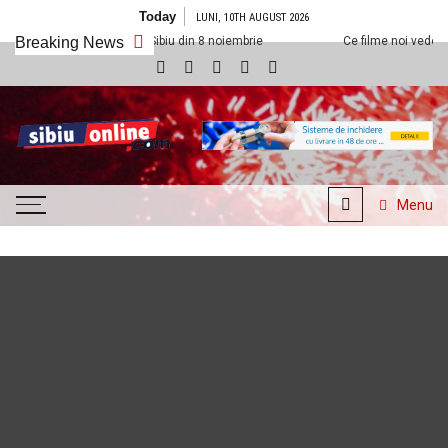
Skip to content
Today
LUNI, 10TH AUGUST 2026
 Cineplexx Sibiu din 8 noiembrie
Breaking News
Ce filme noi vedem la Cineplexx Sib
SibiuOnline.com
… locatii si evenimente din
Sibiu!!!
Menu