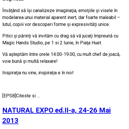
Învăţând să îşi canalizeze imaginaţia, emoţiile şi visele în
modelarea unui material aparent inert, dar foarte maleabil –
lutul, copiii vor descoperi forme şi expresivităţi unice.
Pitici şi părinţi vă invităm cu drag să vă jucaţi împreună cu
Magic Hands Studio, pe 1 si 2 Iunie, în Piaţa Huet.
Vă aşteptăm între orele 14.00-19.00, cu mult chef de joacă,
voie bună şi multă relaxare!
Inspiraţia nu vine, inspiraţia e în noi!
[EPSB]Citeste si …
NATURAL EXPO ed.II-a, 24-26 Mai
2013