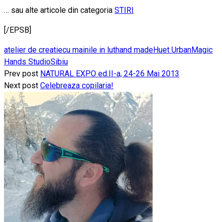
… sau alte articole din categoria
STIRI
[/EPSB]
atelier de creatie
cu mainile in lut
hand made
Huet Urban
Magic
Hands Studio
Sibiu
Prev post
NATURAL EXPO ed.II-a, 24-26 Mai 2013
Next post
Celebreaza copilaria!