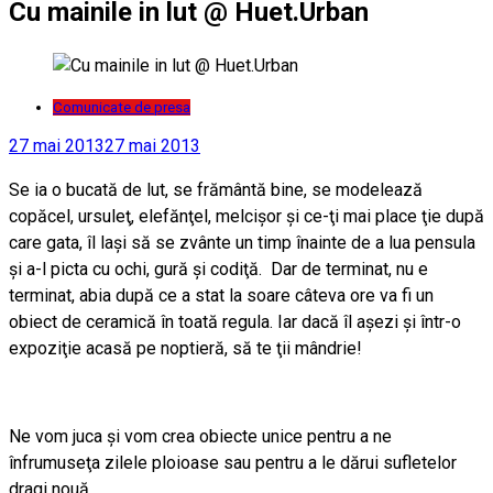
Cu mainile in lut @ Huet.Urban
Comunicate de presa
27 mai 2013
27 mai 2013
Se ia o bucată de lut, se frământă bine, se modelează
copăcel, ursuleţ, elefănţel, melcişor şi ce-ţi mai place ţie după
care gata, îl laşi să se zvânte un timp înainte de a lua pensula
şi a-l picta cu ochi, gură şi codiţă. Dar de terminat, nu e
terminat, abia după ce a stat la soare câteva ore va fi un
obiect de ceramică în toată regula. Iar dacă îl aşezi şi într-o
expoziţie acasă pe noptieră, să te ţii mândrie!
Ne vom juca şi vom crea obiecte unice pentru a ne
înfrumuseţa zilele ploioase sau pentru a le dărui sufletelor
dragi nouă.