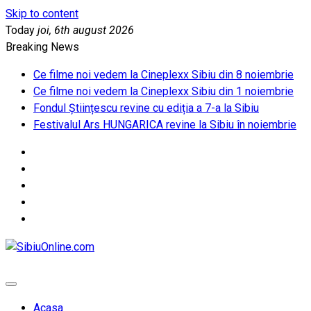
Skip to content
Today
joi, 6th august 2026
Breaking News
Ce filme noi vedem la Cineplexx Sibiu din 8 noiembrie
Ce filme noi vedem la Cineplexx Sibiu din 1 noiembrie
Fondul Științescu revine cu ediția a 7-a la Sibiu
Festivalul Ars HUNGARICA revine la Sibiu în noiembrie
SibiuOnline.com
… locatii si evenimente din Sibiu!!!
Acasa