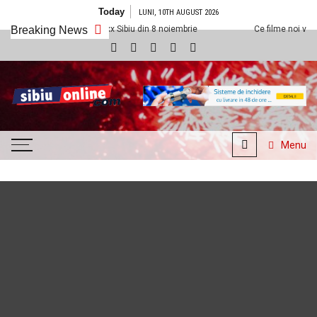
Skip to content
Today
LUNI, 10TH AUGUST 2026
a Cineplexx Sibiu din 8 noiembrie
Breaking News
Ce filme noi vedem la Cineplexx Si
SibiuOnline.com
… locatii si evenimente din
Sibiu!!!
Menu