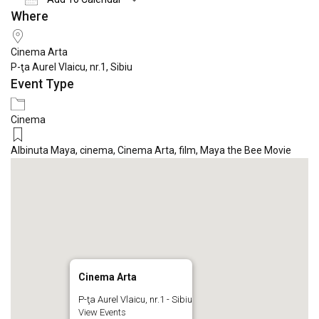
Where
Download ICS
Google Calendar
iCale
Cinema Arta
P-ţa Aurel Vlaicu, nr.1, Sibiu
Event Type
Cinema
Albinuta Maya
,
cinema
,
Cinema Arta
,
film
,
Maya the Bee Movie
Cinema Arta
P-ţa Aurel Vlaicu, nr.1 - Sibiu
View Events