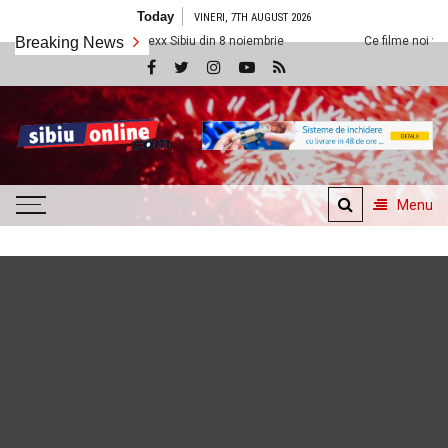
Skip
Today
VINERI, 7TH AUGUST 2026
to
 la Cineplexx Sibiu din 8 noiembrie
Breaking News
Ce filme noi vedem la Cineplexx 
content
SibiuOnline.com
… locatii si evenimente din
Sibiu!!!
Menu