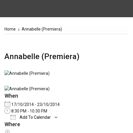
Home
Annabelle (Premiera)
Annabelle (Premiera)
When
17/10/2014 - 23/10/2014
8:30 PM - 10:30 PM
Add To Calendar
Where
Download ICS
Google Calendar
iCale