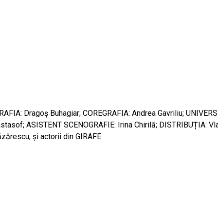
RAFIA: Dragoş Buhagiar; COREGRAFIA: Andrea Gavriliu; UNIVER
of; ASISTENT SCENOGRAFIE: Irina Chirilă; DISTRIBUȚIA: Vlad Bî
ăzărescu, și actorii din GIRAFE