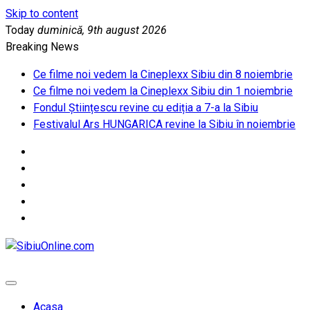
Skip to content
Today
duminică, 9th august 2026
Breaking News
Ce filme noi vedem la Cineplexx Sibiu din 8 noiembrie
Ce filme noi vedem la Cineplexx Sibiu din 1 noiembrie
Fondul Științescu revine cu ediția a 7-a la Sibiu
Festivalul Ars HUNGARICA revine la Sibiu în noiembrie
SibiuOnline.com
… locatii si evenimente din Sibiu!!!
Acasa