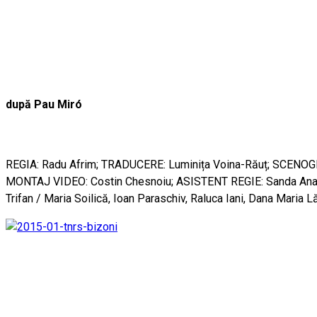
după Pau Miró
REGIA: Radu Afrim; TRADUCERE: Luminița Voina-Răuț; SCENOG
MONTAJ VIDEO: Costin Chesnoiu; ASISTENT REGIE: Sanda Anastas
Trifan / Maria Soilică, Ioan Paraschiv, Raluca Iani, Dana Maria L