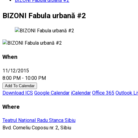
BIZONI Fabula urbană #2
BIZONI Fabula urbană #2
When
11/12/2015
8:00 PM - 10:00 PM
Add To Calendar
Download ICS
Google Calendar
iCalendar
Office 365
Outlook L
Where
Teatrul Național Radu Stanca Sibiu
Bvd. Corneliu Coposu nr. 2, Sibiu