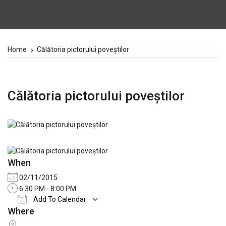
Home
Călătoria pictorului poveștilor
Călătoria pictorului poveștilor
When
02/11/2015
6:30 PM - 8:00 PM
Add To Calendar
Where
Download ICS
Google Calendar
iCale