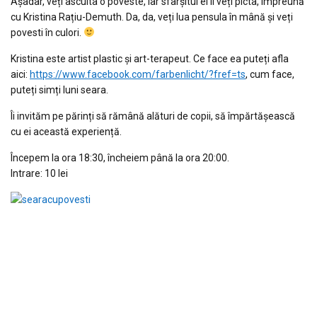
Așadar, veți asculta o poveste, iar sfârșitul ei îl veți picta, împreună
cu Kristina Rațiu-Demuth. Da, da, veți lua pensula în mână și veți
povesti în culori.
Kristina este artist plastic și art-terapeut. Ce face ea puteți afla
aici:
https://www.facebook.com/
farbenlicht/?fref=ts
, cum face,
puteți simți luni seara.
Îi invităm pe părinți să rămână alături de copii, să împărtășească
cu ei această experiență.
Începem la ora 18:30, încheiem până la ora 20:00.
Intrare: 10 lei