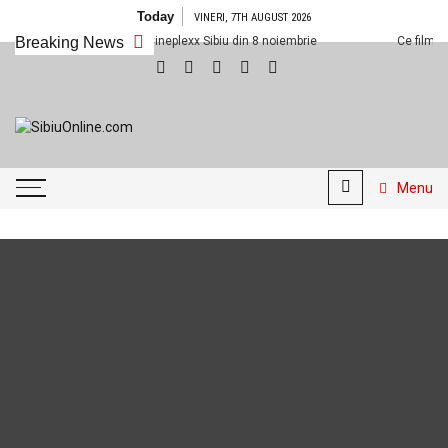
Skip to content
Today
VINERI, 7TH AUGUST 2026
Ce filme noi vedem la Cineplexx Sibiu din 8 noiembrie
Breaking News
Ce filme noi
SibiuOnline.com
… locatii si evenimente din
Sibiu!!!
Menu