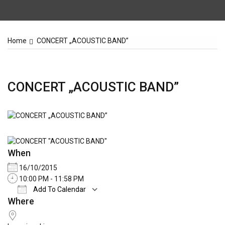
Home
CONCERT „ACOUSTIC BAND”
CONCERT „ACOUSTIC BAND”
When
16/10/2015
10:00 PM - 11:58 PM
Add To Calendar
Where
Download ICS
Google Calendar
iCale